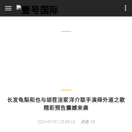
热点新闻
长发龟梨和也与胡茬洼冢洋介联手演绎外道之歌精彩预告震撼来
袭
长发龟梨和也与胡茬洼冢洋介联手演绎外道之歌
精彩预告震撼来袭
2026-07-07 23:50:15
点击: 85