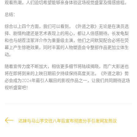
观看热潮，人们迫切希望能够亲身体验这场视觉盛宴及情感旅程。
总结：
综合以上四个方面，我们可以看到，《外道之歌》无论是在演员选
择、剧情构建还是艺术表现上的用心，都让人倍感期待。长发龟梨
和也与胡茬洼冢洋介作为重量级主演，他们之间默契配合必将在荧
幕上产生惊艳效果，同时丰富的人物塑造会令整部作品更加立体生
动。
随着宣传力度不断加大，相信更多细节将陆续揭晓，而广大影迷也
将在即将到来的上映日期前夕持续保持高度关注。《外道之歌》势
必会成为2024年最引人瞩目的影视作品之一，让我们共同期待这场
视听盛宴吧！
达妹与马山芋交往八年后宣布彻底分手引发网友热议