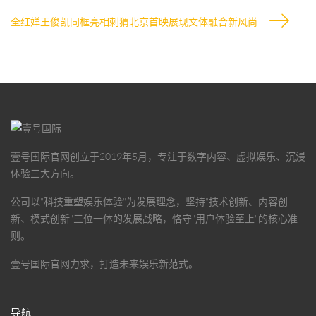
全红婵王俊凯同框亮相刺猬北京首映展现文体融合新风尚
壹号国际官网
创立于2019年5月，专注于数字内容、虚拟娱乐、沉浸
体验三大方向。
公司以"科技重塑娱乐体验"为发展理念，坚持"技术创新、内容创
新、模式创新"三位一体的发展战略，恪守"用户体验至上"的核心准
则。
壹号国际官网
力求，打造未来娱乐新范式。
导航