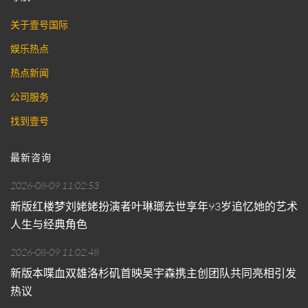
关于壹号国际
娱乐热点
热点新闻
公司服务
找到壹号
最新咨询
2026-08-09 11:02:53
新版红楼梦刘姥姥扮演者叶琳瑯去世享年93岁追忆她的艺术
人生与经典角色
2026-08-09 11:02:48
新版本喋血双雄洛杉矶首映吴宇森携主创团队共同亮相引发
热议