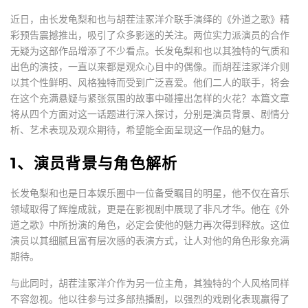
近日，由长发龟梨和也与胡茬洼冢洋介联手演绎的《外道之歌》精
彩预告震撼推出，吸引了众多影迷的关注。两位实力派演员的合作
无疑为这部作品增添了不少看点。长发龟梨和也以其独特的气质和
出色的演技，一直以来都是观众心目中的偶像。而胡茬洼冢洋介则
以其个性鲜明、风格独特而受到广泛喜爱。他们二人的联手，将会
在这个充满悬疑与紧张氛围的故事中碰撞出怎样的火花？本篇文章
将从四个方面对这一话题进行深入探讨，分别是演员背景、剧情分
析、艺术表现及观众期待，希望能全面呈现这一作品的魅力。
1、演员背景与角色解析
长发龟梨和也是日本娱乐圈中一位备受瞩目的明星，他不仅在音乐
领域取得了辉煌成就，更是在影视剧中展现了非凡才华。他在《外
道之歌》中所扮演的角色，必定会使他的魅力再次得到释放。这位
演员以其细腻且富有层次感的表演方式，让人对他的角色形象充满
期待。
与此同时，胡茬洼冢洋介作为另一位主角，其独特的个人风格同样
不容忽视。他以往参与过多部热播剧，以强烈的戏剧化表现赢得了