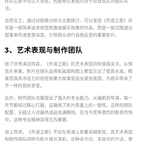
样的主题不仅让人深思，也能够引发观众对于社会现实问题的关
注。
总而言之，通过对剧情分析与主题探讨，可以发现《外道之歌》并
非是一部简单追求视觉刺激或娱乐效果的作品，而是一部试图通过
叙事来传递思想深意，引导观众进行自我反思的重要影片。
3、艺术表现与制作团队
除了优秀演员阵容，《外道之歌》的艺术表现同样值得关注。从预
告片来看，影片在镜头运用和画面构图上都显示出了极高水准。精
美而具有冲击力的视觉效果为故事营造出紧张氛围，为观众带来了
不一样的视听享受。
此外，制作团队也展现出了强大的专业能力。从编剧到导演，每一
环节都经过精心打磨，这确保了影片质量上的一致性。这样的团队
配置，无疑让人对最终成品充满期待。在当今竞争激烈的影视市场
中，这种专业精神显得尤为重要。
综上所述，《外道之歌》不仅在表演上有着卓越表现，其艺术表现
和制作团队同样为影片增光添彩。这种全方位、多层次的方法，使