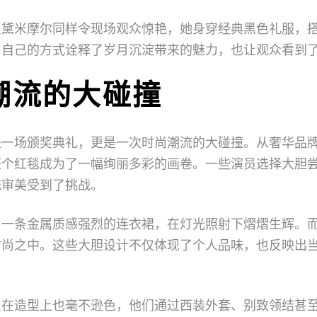
星黛米摩尔同样令现场观众惊艳，她身穿经典黑色礼服，
用自己的方式诠释了岁月沉淀带来的魅力，也让观众看到
潮流的大碰撞
是一场颁奖典礼，更是一次时尚潮流的大碰撞。从奢华品
整个红毯成为了一幅绚丽多彩的画卷。一些演员选择大胆
统审美受到了挑战。
了一条金属质感强烈的连衣裙，在灯光照射下熠熠生辉。
时尚之中。这些大胆设计不仅体现了个人品味，也反映出
员在造型上也毫不逊色，他们通过西装外套、别致领结甚