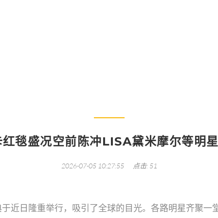
届奥斯卡红毯盛况空前陈冲LISA黛米摩尔等明星齐聚
卡红毯盛况空前陈冲LISA黛米摩尔等明
2026-07-05 10:27:55
点击: 51
典于近日隆重举行，吸引了全球的目光。各路明星齐聚一