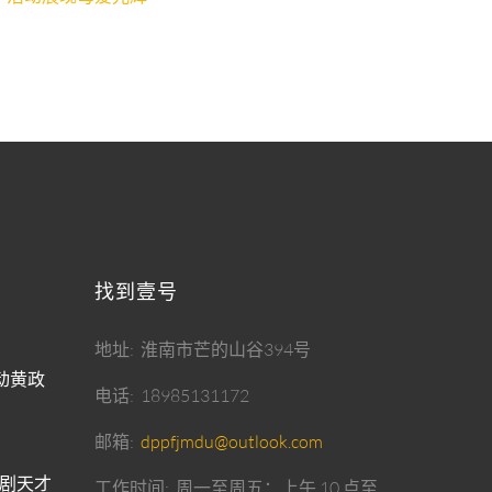
找到壹号
地址
淮南市芒的山谷394号
活动黄政
电话
18985131172
邮箱
dppfjmdu@outlook.com
剧天才
工作时间
周一至周五：上午 10 点至