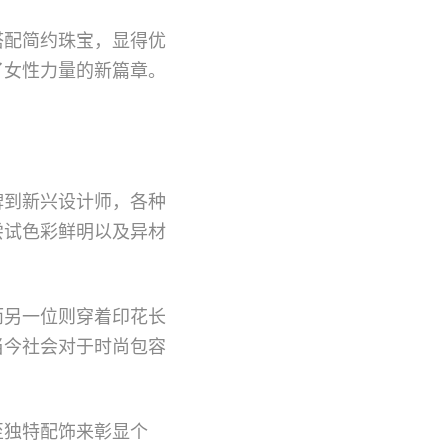
搭配简约珠宝，显得优
了女性力量的新篇章。
牌到新兴设计师，各种
尝试色彩鲜明以及异材
而另一位则穿着印花长
当今社会对于时尚包容
至独特配饰来彰显个