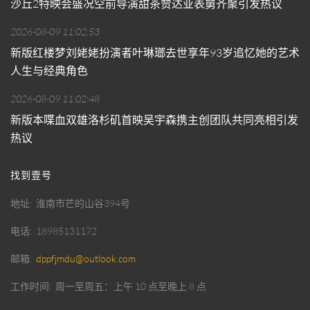
沙丘2特映会盛况空前导演甜茶赞达亚表舅齐聚引发热议
2026-08-09 11:02:53
新版红楼梦刘姥姥扮演者叶琳瑯去世享年93岁追忆她的艺术
人生与经典角色
2026-08-09 11:02:48
新版本喋血双雄洛杉矶首映吴宇森携主创团队共同亮相引发
热议
找到壹号
地址
淮南市芒的山谷394号
电话
18985131172
邮箱
dppfjmdu@outlook.com
工作时间
周一至周五：上午 10 点至晚上 8 点