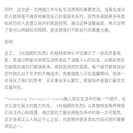
同时，这也是一次跨越工作与私生活界限的重要尝试。当事业成功
的人能够毫不掩饰地展现自己的家庭关系时，自然会鼓励更多有类
似经历的人去建立良好的家庭纽带。通过这种温馨画面，再次证明
了爱可以跨越任何障碍，是支撑我们不断前行的重要力量。
总结：
总之，《长翅膀的东西》的柏林首映礼不仅展示了一部高质量电
影，更通过明星间亲密互动传递出了温暖人心的信息。从精彩绝伦
的剧情到演员们精湛表演，再到现场热烈氛围，每个细节都体现出
创作团队对于艺术的不懈追求。而卷福携儿子的温馨瞬间，则进一
步深化了我们的思考：无论事业多么繁忙，家庭始终是我们最坚实
后盾所在。
This evening, the magic of cinema融入现实生活中的每一个细节，也
许正是它最大的魅力所在。《长翅膀的东西》以其独特视角呼唤我
们关注内心和周遭，通过爱的力量去拥抱生命中的每一次可能性。
这才是真正让人铭记于心之处，也是期待更多类似作品问世的重要
原因之一。