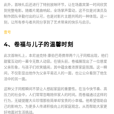
此外，首映礼后还进行了特别放映环节，让在场嘉宾第一时间欣赏
到完整电影。随着片尾曲响起，全场掌声雷动，这不仅是对演员及
制作团队辛勤付出的认可，也是对影片主题共鸣的一种体现。这一
刻，让所有参与者共同分享到了艺术带来的快乐与启示。
壹号
4、卷福与儿子的温馨时刻
此次首映礼上，本尼迪克特·康伯巴奇携带两个儿子同框出现，他们
甜蜜互动的一幕令无数人动容。在镜头前，卷福展现出了一位慈爱
父亲形象，与孩子们欢笑嬉闹，其中蕴含着浓厚家庭氛围。这一瞬
间，不仅彰显出他作为父亲平易近人的一面，也让公众看到了他生
活中的另一面。
这种父子同框瞬间不禁让人想起家庭的重要性。在当今快节奏、高
压力的社会中，人们常常忽略陪伴家人的时间。而卷福通过这样的
行为，无疑提醒大众珍惜那些简单却宝贵的小幸福。他希望借助自
己的影响力，为更多人传递积极向上的家庭观念，从而帮助大家更
好地面对生活挑战。