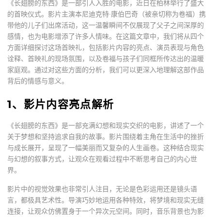
《长翅膀的东西》是一部引人入胜的电影，近日在柏林举行了盛大
的首映仪式。影片主演本尼迪克特·康伯巴奇（被亲切称为卷福）携
带他的儿子们出席活动，这一温馨瞬间不仅展现了父子之间深厚的
感情，也为电影增添了许多人情味。在这篇文章中，我们将从四个
方面详细探讨这场首映礼，包括影片内容的亮点、演员表现与角色
诠释、首映礼的现场氛围，以及卷福与孩子们同框所传达出的温暖
家庭观。通过对这些方面的分析，我们可以更深入地理解这部作品
背后的情感与意义。
1、影片内容亮点解析
《长翅膀的东西》是一部充满幻想和现实交织的电影，讲述了一个
关于梦想和坚持追求自我的故事。影片围绕着主角在生活中的挫折
与成长展开，呈现了一幅美丽而又复杂的人生画卷。这种结合现实
与幻想的叙事方式，让观众在观看过程中不断思考自己的内心世
界。
影片中的视觉效果也非常引人注目，无论是色彩运用还是镜头语
言，都极具艺术性。导演巧妙地运用各种特效，将梦境和现实无缝
连接，让观众仿佛置身于一个异次元空间。同时，音乐背景也为影