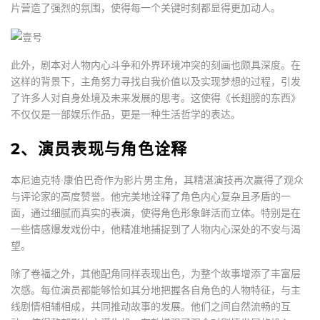
片营造了强烈的氛围，使得每一个关键时刻都显得更加动人。
此外，剧本对人物内心斗争和外界环境冲突的刻画也颇具深度。在
这样的背景下，主角努力寻找自我价值以及实现梦想的过程，引发
了许多人对自身处境及未来发展的思考。这使得《长翅膀的东西》
不仅仅是一部娱乐作品，更是一种生活哲学的表达。
2、演员表现与角色诠释
本尼迪克特·康伯巴奇作为影片男主角，其精湛演技再次赢得了观众
与评论家的高度赞誉。他完美地诠释了角色内心复杂且矛盾的一
面，通过细腻而真实的表演，使得角色形象鲜活而立体。特别是在
一些情感爆发戏份中，他精准地捕捉到了人物内心深处的不安与渴
望。
除了卷福之外，其他配角同样表现出色，为整个故事增添了丰富层
次感。每位演员都能够恰如其分地把握各自角色的人物特征，与主
线剧情相辅相成，共同推动故事的发展。他们之间自然流畅的互