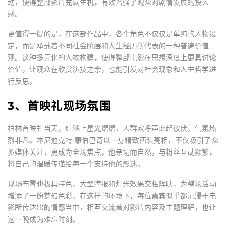
动，使得整部影片充满生机，有效增强了观众对剧情发展的投入
感。
更值得一提的是，在这部作品中，各个角色不仅仅是单纯的人物设
定，而是承载着不同社会阶层和人生经历所代表的一种普遍价值
观。这种多元化的人物构建，使得整部电影在思想深度上更具讨论
价值，让观众在欣赏演技之余，也能引发对社会现象和人生哲学进
行反思。
3、首映礼现场氛围
柏林首映礼当天，红毯上星光熠熠，人群欢呼声此起彼伏，气氛热
烈非凡。本尼迪克特·康伯巴奇以一身精致西装亮相，不仅吸引了众
多媒体关注，更成为全场焦点。他亲切而自然，与粉丝互动频繁，
将自己的温暖传递给每一个支持他的影迷。
现场布置也极具特色，大型海报和灯光效果交相辉映，为整场活动
增添了一份梦幻色彩。在这样的环境下，每位嘉宾似乎都沉浸于电
影所传达出的情感当中，相互交流着对影片内容及主题理解，也让
这一晚成为难忘时刻。