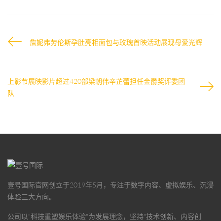
詹妮弗劳伦斯孕肚亮相面包与玫瑰首映活动展现母爱光辉
上影节展映影片超过420部梁朝伟辛芷蕾担任金爵奖评委团
队
壹号国际官网
创立于2019年5月，专注于数字内容、虚拟娱乐、沉浸
体验三大方向。
公司以"科技重塑娱乐体验"为发展理念，坚持"技术创新、内容创